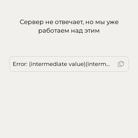
Сервер не отвечает, но мы уже
работаем над этим
Error: (intermediate value)(intermediate value)(intermediate value).replaceAll is not a function