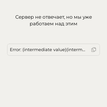
Сервер не отвечает, но мы уже
работаем над этим
Error: (intermediate value)(intermediate value)(intermediate value).replaceAll is not a function