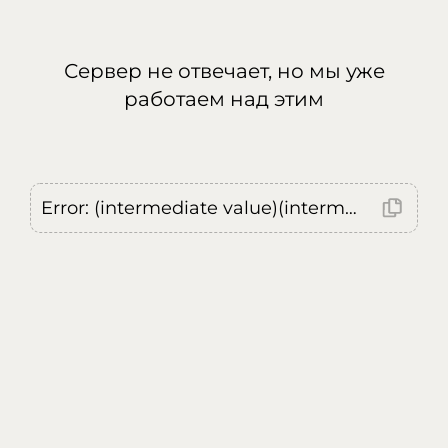
Сервер не отвечает, но мы уже
работаем над этим
Error: (intermediate value)(intermediate value)(intermediate value).replaceAll is not a function